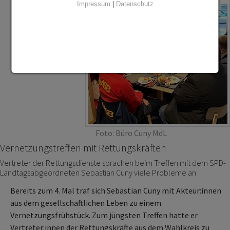
Impressum
|
Datenschutz
Foto: Büro Cuny MdL
Vernetzungstreffen mit Rettungskräften
Vertreter der Rettungsdienste sprachen beim Treffen mit dem SPD-
Landtagsabgeordneten Sebastian Cuny viele Probleme an
Bereits zum 4. Mal traf sich Sebastian Cuny mit Akteur:innen
aus dem gesellschaftlichen Leben zu einem
Vernetzungsfrühstück. Zum jüngsten Treffen hatte er
Vertreter:innen der Rettungskräfte aus dem Wahlkreis zu