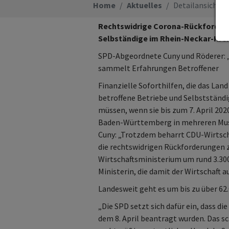
Home
Aktuelles
Detailansicht
Rechtswidrige Corona-Rückforderu
Selbständige im Rhein-Neckar-Krei
SPD-Abgeordnete Cuny und Röderer: „
sammelt Erfahrungen Betroffener
Finanzielle Soforthilfen, die das L
betroffene Betriebe und Selbstständ
müssen, wenn sie bis zum 7. April 20
Baden-Württemberg in mehreren Must
Cuny: „Trotzdem beharrt CDU-Wirtschaf
die rechtswidrigen Rückforderungen zu
Wirtschaftsministerium um rund 3.300
Ministerin, die damit der Wirtschaft 
Landesweit geht es um bis zu über 62
„Die SPD setzt sich dafür ein, dass d
dem 8. April beantragt wurden. Das s