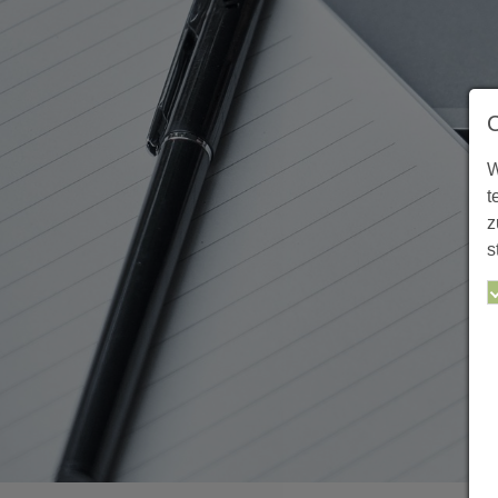
W
t
z
s
Sie sind hier: