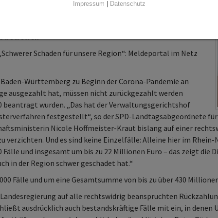
Impressum
|
Datenschutz
ngen der Landesregierung: Allein 3.300 Unternehmen und
s betroffen
Schwerer Schaden für unsere Region“: Meldeportal im Netz
and Baden-Württemberg zu Beginn der Corona-Pandemie an
ige ausgezahlt hat, müssen nicht zurückgezahlt werden
20 beantragt wurden. „Das hat der Verwaltungsgerichtshof
erverfahren festgestellt“, so der SPD-Landtagsabgeordnete für
tsministerin Nicole Hoffmeister-Kraut bislang auf einer rechtswidr
 verzichten. Und es sind keine Einzelfälle: Alleine hier im Rhein
 Fälle und insgesamt um bis zu 22 Millionen Euro – das zeigt di
auch in der Region schwer geschadet hat.“
.000 Fälle und um eine Gesamtsumme von bis zu über 430 Millionen
ie Landesregierung auf alle rechtswidrig beanspruchten Rückzahlun
chließt ausdrücklich auch bestandskräftige Fälle mit ein, in dene