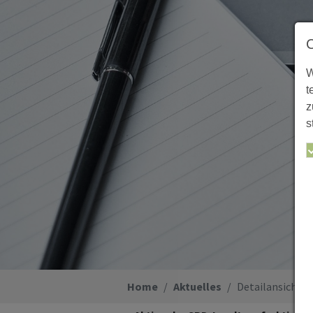
W
t
z
s
Sie sind hier:
Home
Aktuelles
Detailansicht