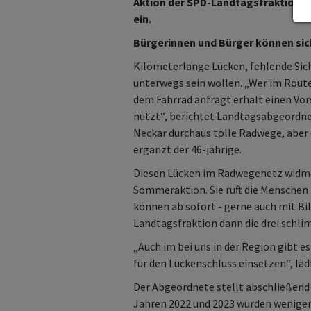
Aktion der SPD-Landtagsfraktion 
ein.
Bürgerinnen und Bürger können sic
Kilometerlange Lücken, fehlende Sich
unterwegs sein wollen. „Wer im Rout
dem Fahrrad anfragt erhält einen Vor
nutzt“, berichtet Landtagsabgeordne
Neckar durchaus tolle Radwege, aber
ergänzt der 46-jährige.
Diesen Lücken im Radwegenetz widmet
Sommeraktion. Sie ruft die Menschen 
können ab sofort - gerne auch mit Bil
Landtagsfraktion dann die drei schli
„Auch im bei uns in der Region gibt 
für den Lückenschluss einsetzen“, läd
Der Abgeordnete stellt abschließend
Jahren 2022 und 2023 wurden weniger