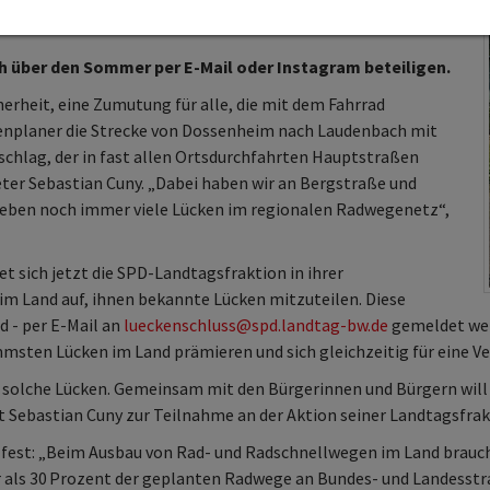
zu Radwegelücken: Sebastian Cuny lädt zum Mitmachen
h über den Sommer per E-Mail oder Instagram beteiligen.
erheit, eine Zumutung für alle, die mit dem Fahrrad
enplaner die Strecke von Dossenheim nach Laudenbach mit
schlag, der in fast allen Ortsdurchfahrten Hauptstraßen
ter Sebastian Cuny. „Dabei haben wir an Bergstraße und
 eben noch immer viele Lücken im regionalen Radwegenetz“,
 sich jetzt die SPD-Landtagsfraktion in ihrer
im Land auf, ihnen bekannte Lücken mitzuteilen. Diese
d - per E-Mail an
lueckenschluss@spd.landtag-bw.de
gemeldet wer
mmsten Lücken im Land prämieren und sich gleichzeitig für eine V
es solche Lücken. Gemeinsam mit den Bürgerinnen und Bürgern will 
t Sebastian Cuny zur Teilnahme an der Aktion seiner Landtagsfrak
 fest: „Beim Ausbau von Rad- und Radschnellwegen im Land brauc
 als 30 Prozent der geplanten Radwege an Bundes- und Landesstr